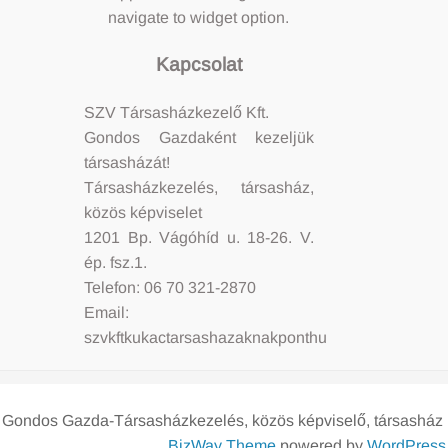
navigate to widget option.
Kapcsolat
SZV Társasházkezelő Kft.
Gondos Gazdaként kezeljük
társasházát!
Társasházkezelés, társasház,
közös képviselet
1201 Bp. Vágóhíd u. 18-26. V.
ép. fsz.1.
Telefon: 06 70 321-2870
Email:
szvkftkukactarsashazaknakponthu
Gondos Gazda-Társasházkezelés, közös képviselő, társasház
BizWay Theme
powered by
WordPress