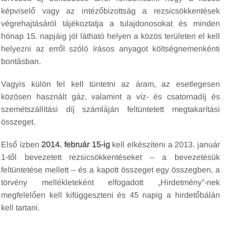
képviselő vagy az intézőbizottság a rezsicsökkentések
végrehajtásáról tájékoztatja a tulajdonosokat és minden
hónap 15. napjáig jól látható helyen a közös területen el kell
helyezni az erről szóló írásos anyagot költségnemenkénti
bontásban.
Vagyis külön fel kell tüntetni az áram, az esetlegesen
közösen használt gáz, valamint a víz- és csatornadíj és
szemétszállítási díj számláján feltüntetett megtakarítási
összeget.
Első ízben
2014. február 15-ig
kell elkészíteni a 2013. január
1-től bevezetett rezsicsökkentéseket – a bevezetésük
feltüntetése mellett – és a kapott összeget egy összegben, a
törvény mellékleteként elfogadott „Hirdetmény”-nek
megfelelően kell kifüggeszteni és 45 napig a hirdetőbálán
kell tartani.