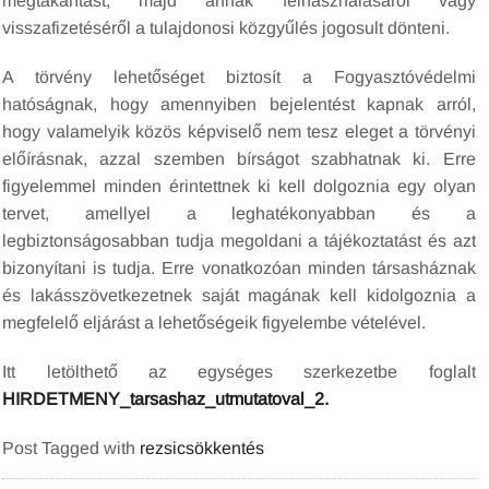
megtakarítást, majd annak felhasználásáról vagy
visszafizetéséről a tulajdonosi közgyűlés jogosult dönteni.
A törvény lehetőséget biztosít a Fogyasztóvédelmi
hatóságnak, hogy amennyiben bejelentést kapnak arról,
hogy valamelyik közös képviselő nem tesz eleget a törvényi
előírásnak, azzal szemben bírságot szabhatnak ki. Erre
figyelemmel minden érintettnek ki kell dolgoznia egy olyan
tervet, amellyel a leghatékonyabban és a
legbiztonságosabban tudja megoldani a tájékoztatást és azt
bizonyítani is tudja. Erre vonatkozóan minden társasháznak
és lakásszövetkezetnek saját magának kell kidolgoznia a
megfelelő eljárást a lehetőségeik figyelembe vételével.
Itt letölthető az egységes szerkezetbe foglalt
HIRDETMENY_tarsashaz_utmutatoval_2.
Post Tagged with
rezsicsökkentés