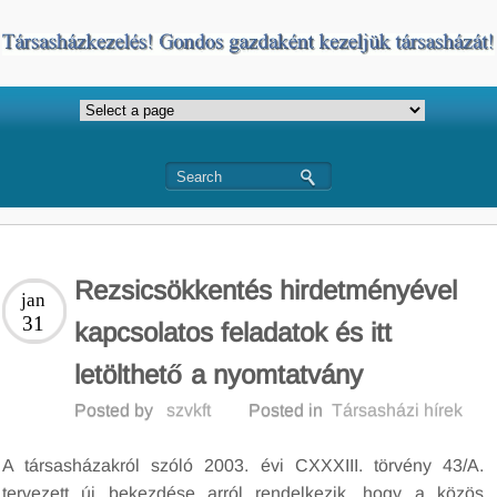
Rezsicsökkentés hirdetményével
jan
31
kapcsolatos feladatok és itt
letölthető a nyomtatvány
Posted by
szvkft
Posted in
Társasházi hírek
A társasházakról szóló 2003. évi CXXXIII. törvény 43/A.
tervezett új bekezdése arról rendelkezik, hogy a közös