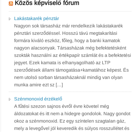
Közös képviselő fórum
Lakástakarék pénztár
Nagyon sok társasház már rendelkezik lakástakarék
pénztári szerződéssel. Hosszú távú megtakarítási
formára kiváló eszköz, főleg, hogy a banki kamatok
nagyon alacsonyak. Társasházak még befektetésként
szokták használni az értékpapír számlát és a befektetési
jegyet. Ezek kamata is elhanyagolható az LTP
szerződések állami támogatása+kamatához képest. És
nem utolsó sorban társasházaknál mindig van olyan
munka amire ezt sz […]
Szénmonoxid érzékelő
A fűtési szezon sajnos évről évre követel még
áldozatokat és itt nem a hidegre gondolok. Nagy gondot
okoz a szénmonoxid. Ez egy színtelen szagtalan gáz,
mely a levegővel jól keveredik és súlyos rosszullétet és