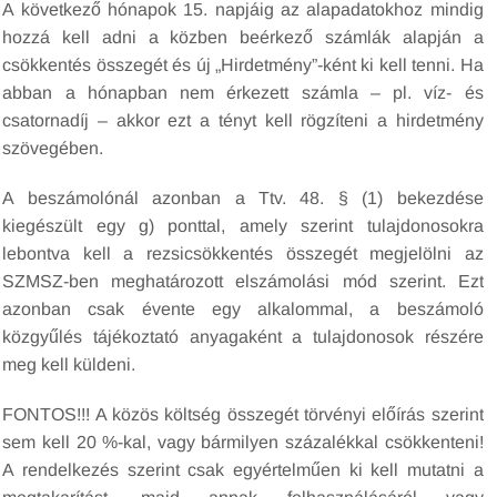
A következő hónapok 15. napjáig az alapadatokhoz mindig
hozzá kell adni a közben beérkező számlák alapján a
csökkentés összegét és új „Hirdetmény”-ként ki kell tenni. Ha
abban a hónapban nem érkezett számla – pl. víz- és
csatornadíj – akkor ezt a tényt kell rögzíteni a hirdetmény
szövegében.
A beszámolónál azonban a Ttv. 48. § (1) bekezdése
kiegészült egy g) ponttal, amely szerint tulajdonosokra
lebontva kell a rezsicsökkentés összegét megjelölni az
SZMSZ-ben meghatározott elszámolási mód szerint. Ezt
azonban csak évente egy alkalommal, a beszámoló
közgyűlés tájékoztató anyagaként a tulajdonosok részére
meg kell küldeni.
FONTOS!!! A közös költség összegét törvényi előírás szerint
sem kell 20 %-kal, vagy bármilyen százalékkal csökkenteni!
A rendelkezés szerint csak egyértelműen ki kell mutatni a